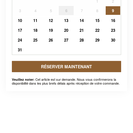
1
2
3
4
5
6
7
8
9
10
11
12
13
14
15
16
17
18
19
20
21
22
23
24
25
26
27
28
29
30
31
RÉSERVER MAINTENANT
Cet article est sur demande. Nous vous confirmerons la
Veuillez noter:
disponibilité dans les plus brefs délais après réception de votre commande.