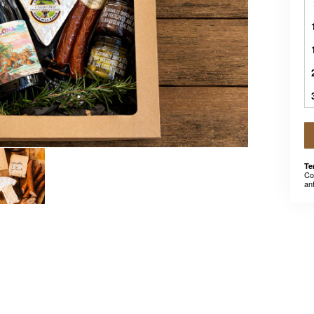
Te
Co
an