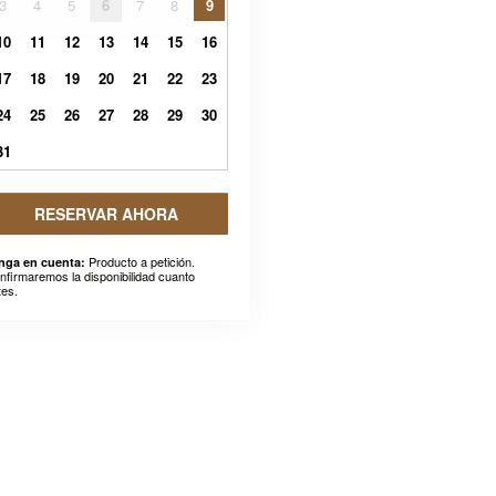
3
4
5
6
7
8
9
10
11
12
13
14
15
16
17
18
19
20
21
22
23
24
25
26
27
28
29
30
31
RESERVAR AHORA
Producto a petición.
nga en cuenta:
nfirmaremos la disponibilidad cuanto
tes.