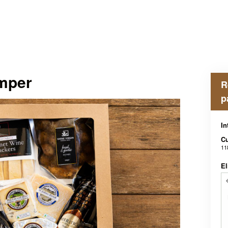
mper
R
p
I
C
11
El