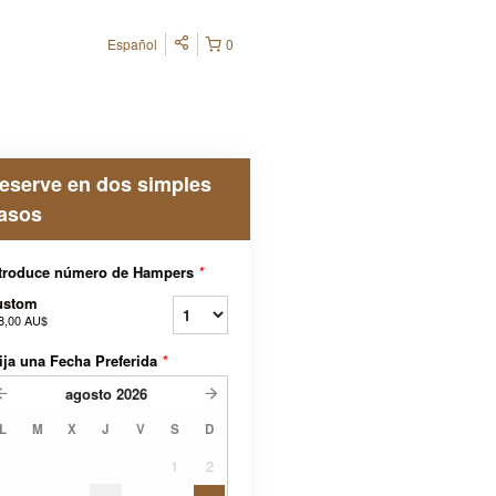
Español
0
eserve en dos simples
asos
ntroduce número de Hampers
*
ustom
8,00 AU$
ija una Fecha Preferida
*
agosto
2026
L
M
X
J
V
S
D
1
2