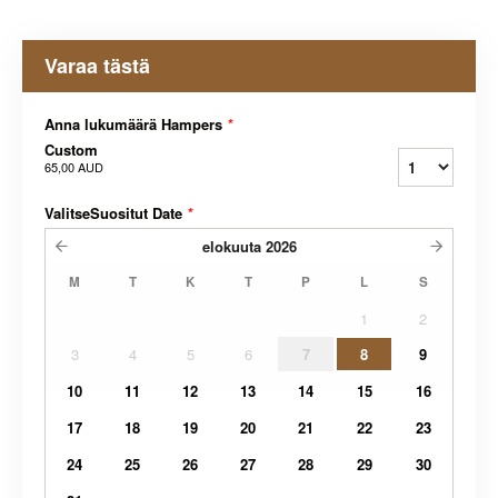
Varaa tästä
Anna lukumäärä Hampers
*
Custom
65,00 AUD
ValitseSuositut Date
*
elokuuta
2026
M
T
K
T
P
L
S
1
2
3
4
5
6
7
8
9
10
11
12
13
14
15
16
17
18
19
20
21
22
23
24
25
26
27
28
29
30