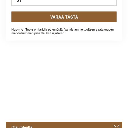
31
VARAA TÄSTÄ
Tuote on tarjolla pyynnöstä. Vahvistamme tuotteen saatavuuden
Huomio:
mahdollisimman pian tilauksesi jälkeen.
Ota yhteyttä